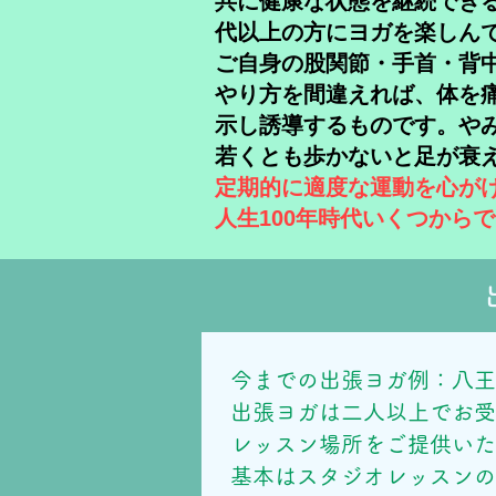
共に健康な状態を継続でき
代以上の方にヨガを楽しんで
​ご
自身の股関節・手首・背
やり方を間違えれば、体を
示し誘導するものです。や
若くとも歩かないと足が衰
定期的に適度な運動を心が
人生100年時代いくつから
今までの出張ヨガ例：八王
出張ヨガは二人以上でお
レッスン場所をご提供い
基本はスタジオレッスン