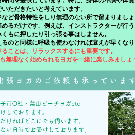
る時間を提供しています。特に、身体の不調や体質
いただきたいと考えています。​
中など
骨格特性をしり無理のない所で留まりましょ
痛めるだけです。例えば、インストラクターが行う
みくもに押したり引っ張る事はしません。
えるのと同様に呼吸も使わなければ衰えが早くなり
けることは、リラックスするにも重要です。
でも無理なく始められるヨガを一緒に楽しみましょ
出張ヨガのご依頼も承っていま
子市O社・葉山ビーチヨガetc
受けしております。
ただければどこにでも伺います。
のない日時でお受けしております。