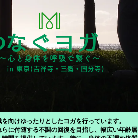
​つなぐヨガ​
～心と身体を呼吸で繋ぐ～
in 東京(吉祥寺・三鷹・国分寺)
識を向けゆったりとしたヨガを行っています。
れらに付随する不調の回復を目指し、​幅広い年齢