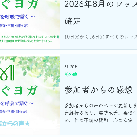
2026年8月のレッ
確定
10日㊊から16日㊐すべてのレッ
み 生徒さん募集中
3月20日
その他
参加者からの感想
参加者からの声のページ更新し
康維持の為や、姿勢改善、柔軟
い、体の不調の緩和、心の安定