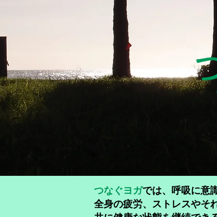
つなぐヨガ
では、呼吸に意
全身の疲労、ストレスやそ