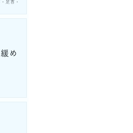
節・足首・
プ
：緩め