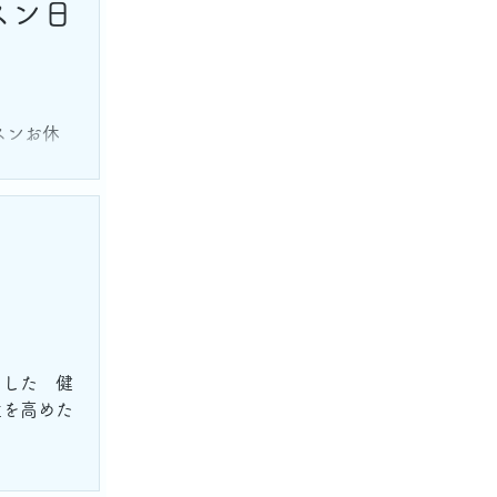
スン日
スンお休
ました 健
性を高めた