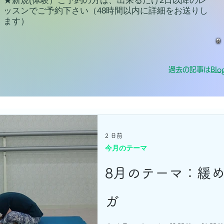
★新規(体験）ご予約の方は、出来るだけ2日以降のレ
ッスンでご予約下さい（48時間以内に詳細をお送りし
ます）
過去の記事は
Blo
2 日前
今月のテーマ
8月のテーマ：緩
ガ