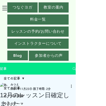
つなぐヨガ
教室の案内
料金一覧
レッスンの予約/お問い合わせ
インストラクターについて
Blog
参加者からの声
記事
全ての記事
みつえ
全ての記事
2021年11月23日
読了時間: 2分
12月のレッスン日確定し
ポーズの説明
ました
今月のテーマ