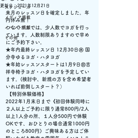
更新日：
2021年12月21日
スケジュール
来月のレッスン日を確定しました。年
メディア掲載
内休み無！
つなぐヨガでは、少人数でヨガを行っ
イベント情報
ています。人数制限ありますので早め
その他
にご予約下さい。
★年内最終レッスン日 12月30日㊍ 国
分寺ゆるヨガ・ハタヨガ
★年始レッスンスタートは1月9日㊐吉
祥寺椅子ヨガ・ハタヨガを予定してい
ます。(検討中、新規の方を含め希望者
いれば前倒しスタート？）
 【特別体験価格】
2022年1月末日まで《初回体験同時に
２人以上ご予約に限り通常800円/2人
以上1人分の所、１人分500円で体験
OKです、
おひとりの場合通常1000円
のところ800円
》
ご興味ある方はご体