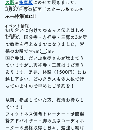
の版
or
多摩版
にのせて頂きました.
スケジュール
3月27日号の紙面（
スクール＆カルチ
ャー特集）に‼
メディア掲載
イベント情報
知り合いに向けてゆるっと伝えはじめ
その他
たヨガ、国分寺・吉祥寺・三鷹の3か所
で教室を行えるまでになりました。皆
様のお陰です<m(__)m>
国分寺は、だいぶ生徒さんが増えてき
ていますが…吉祥寺・三鷹はまだ空き
あります。是非、体験（1500円）にお
越し下さい。どのクラスも少人数で行
っていますので早めにご予約を！
以前、参加していた方、復活お待ちし
ています。
​フィツトネス側弯トレーナー・予防姿
勢アドバイザー・脚の長さコーディネ
ーターの資格取得し日々、勉強し続け