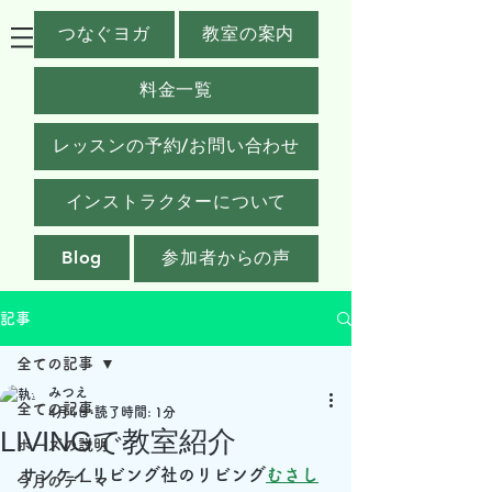
つなぐヨガ
教室の案内
料金一覧
レッスンの予約/お問い合わせ
インストラクターについて
Blog
参加者からの声
記事
全ての記事
みつえ
全ての記事
4月4日
読了時間: 1分
LIVINGで教室紹介
ポーズの説明
サンケイリビング社のリビング
むさし
今月のテーマ