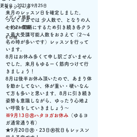
更新日：
2021年9月25日
スケジュール
来月のレッスン日を確定しました。
メディア掲載
つなぐヨガでは 少人数で、となりの人
と約2m間隔にするため引き続き各クラ
イベント情報
ス最大受講可能人数をおさえて（2～4
その他
名の時が多いです）レッスンを行って
います。
8月はお休み多くて申し訳ございません
でした。来月もゆるーく筋肉つけて行
きましょう！
8月は後半お休み頂いたので、あまり体
を動かしてない、体が重い・硬いなん
て方も多いと思います。8月に引き続き
姿勢も意識しながら、ゆったり心地よ
い呼吸をしていきましょう～
※9月13日㊊ハタヨガお休み
（ゆるヨ
ガ通常通り有）
★9月20日㊊・23日㊍祝日もレッスン