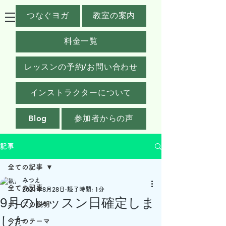
つなぐヨガ
教室の案内
料金一覧
レッスンの予約/お問い合わせ
インストラクターについて
Blog
参加者からの声
記事
全ての記事
みつえ
全ての記事
2021年8月28日
読了時間: 1分
9月のレッスン日確定しま
ポーズの説明
した
今月のテーマ