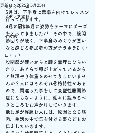
更新日：
2025年5月25日
スケジュール
5月は、下半身に意識を向けてレッスン
メディア掲載
行って行きます。
3月に肩、4月に姿勢をテーマにポーズ
イベント情報
をとってきましたが…その中で、股関
その他
節回りが硬く、下半身のめぐりが悪い
なと感じる参加者の方がチラホラΣ（・
□・；）
股関節が硬いからと脚を無理にひらい
たり、あぐらで膝が上がっているから
と無理やり体重をのせてりしたいませ
んか？人にはそれぞれ骨格特性がある
ので、間違った事をして変型性股関節
症にならないように、個々に緩めるべ
きところをお声かけしていきます。
他に足が浮腫む人には、原因となる筋
肉、生活の中で気を付ける事などもお
伝えしていきます。