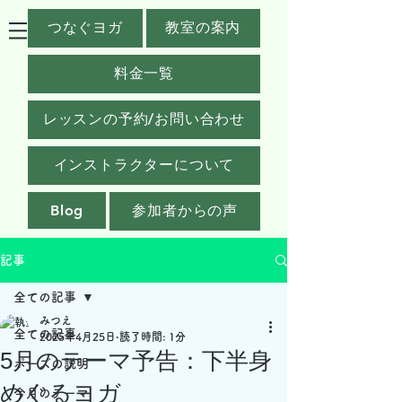
つなぐヨガ
教室の案内
料金一覧
レッスンの予約/お問い合わせ
インストラクターについて
Blog
参加者からの声
記事
全ての記事
みつえ
全ての記事
2025年4月25日
読了時間: 1分
5月のテーマ予告：下半身
ポーズの説明
めぐるヨガ
今月のテーマ