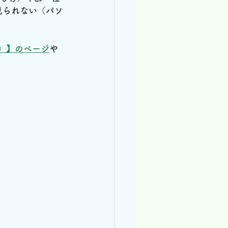
見られない（パソ
。
寺）】のページ
や