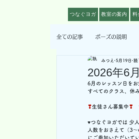
つなぐヨガ
教室の案内
料
全ての記事
ポーズの説明
みつえ
5月19日
読
その他
2026年
6月のレッスン日をお
すべてのクラス、休み
❣
生徒さん募集中
❣
　
♥つなぐヨガでは 少
人数をおさえて（3～
にご参加いただいてい