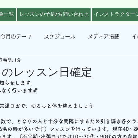
金一覧
レッスンの予約/お問い合わせ
インストラクター
今月のテーマ
スケジュール
メディア掲載
イ
了時間: 1分
6月のレッスン日確定
知らせします。
なく行います💕
常温ヨガで、ゆるっと体を整えましょう
人数で、となりの人と十分な間隔にするため引き続き各クラ
6名の時が多いです）レッスンを行っています。現在40～8
ます。（不定期･出張ヨガでは10～30代・90代の方の参