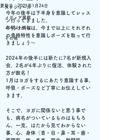
更新日：
2025年1月24日
スケジュール
今年の後半は下半身を意識してレッス
メディア掲載
ン行ってきました。
年明けからは、今まで以上にそれぞれ
イベント情報
の骨格特性を意識しポーズを取って行
その他
きましょう～
2024年の後半には新たに7名が新規入
会、2名が4年ぶりに復活、体験された
方が数名！
1月はヨガをするにあたり意識する事、
呼吸・ポーズなど丁寧にお伝えしてい
きます。
そこで、ヨガに関係ないと思う事で
も、病名がついているものはもちろ
ん、一見、はたから見てわからない
事、心、身体（首・目・鼻・耳・歯・