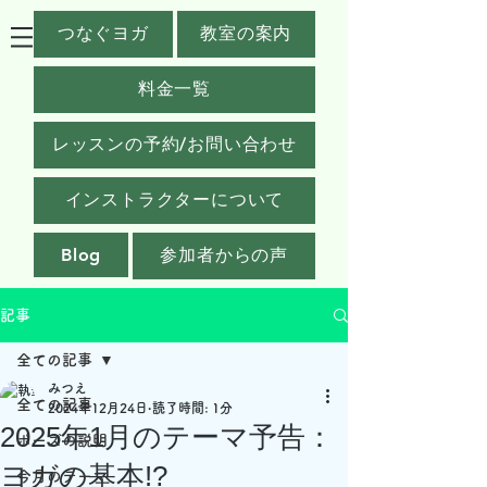
つなぐヨガ
教室の案内
料金一覧
レッスンの予約/お問い合わせ
インストラクターについて
Blog
参加者からの声
記事
全ての記事
みつえ
全ての記事
2024年12月24日
読了時間: 1分
2025年1月のテーマ予告：
ポーズの説明
ヨガの基本!?
今月のテーマ