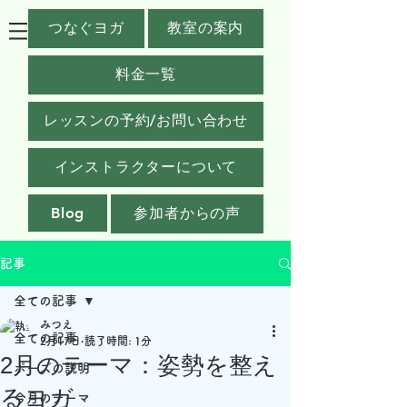
つなぐヨガ
教室の案内
料金一覧
レッスンの予約/お問い合わせ
インストラクターについて
Blog
参加者からの声
記事
全ての記事
みつえ
全ての記事
2月17日
読了時間: 1分
2月のテーマ：姿勢を整え
ポーズの説明
るヨガ
今月のテーマ