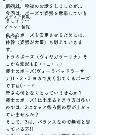
前回は、呼吸のお話をしましたが…
スケジュール
今回は、ポーズで姿勢を意識していき
メディア掲載
ましょう～
イベント情報
色々なポーズを安定させるためには、
その他
体幹（姿勢が大事）も鍛えていきま
す。
トラのポーズ（ヴィヤガラーサナ）そ
こから変形もΣ（・□・；）
戦士のポーズ(ヴィーラバッドラーサ
ナ)1・2・3 ヨガで良く出てくるポーズ
ですね(・・?
皆さん何となくとっていませんか？
戦士のポーズ1は出来ると言う方は多い
のでは、2になると後ろ側の腰が上がっ
ていませんか？
そして、3は、バランスなので無理と思
っている方!!