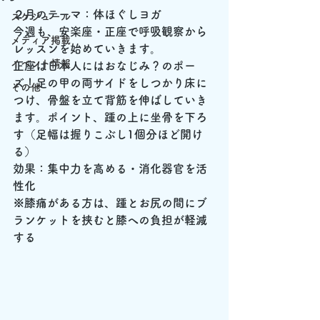
２月のテーマ：体ほぐしヨガ
スケジュール
今週も、安楽座・正座で呼吸観察から
メディア掲載
レッスンを始めていきます。
イベント情報
正座は日本人にはおなじみ？のポー
ズ！足の甲の両サイドをしつかり床に
その他
つけ、骨盤を立て背筋を伸ばしていき
ます。ポイント、踵の上に坐骨を下ろ
す（足幅は握りこぶし1個分ほど開け
る）
効果：集中力を高める・消化器官を活
性化
※膝痛がある方は、踵とお尻の間にブ
ランケットを挟むと膝への負担が軽減
する