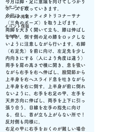
今月は脚・足に意識を向けてしつかり
スケジュール
ポーズを取っていきます。
今回は、ウッティタトリコナーサナ
メディア掲載
（三角のポーズ）を取り上げます。
イベント情報
両脚を大きく開いて立ち、膝は伸ばし
その他
ますが、倒す側の足の膝をロックしな
いように注意しながら行います。右脚
（右足先）を前に向け、左足先を少し
内向きにする（人により角度は違う）
両手を肩の高さで横に開き、
息を吸い
ながら右手を右へ伸ばし、股関節から
上半身を右へスライド
息を吐きながら
上半身を右に倒す。上半身が前に倒れ
ないように、右手を右足の甲、左手を
天井方向に伸ばし、両手を上下に引っ
張り合う。目線を左手の指先に向け
る。但し、首が立ち上がらない所で！
反対側も同様に。
右足の甲に右手をおくのが難しい場合