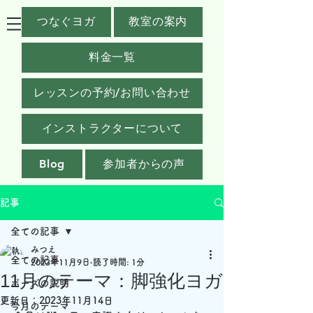
つなぐヨガ
教室の案内
料金一覧
レッスンの予約/お問い合わせ
インストラクターについて
Blog
参加者からの声
記事
全ての記事
みつえ
全ての記事
2023年11月9日
読了時間: 1分
11月のテーマ：脚強化ヨガ
ポーズの説明
更新日：
2023年11月14日
今月のテーマ