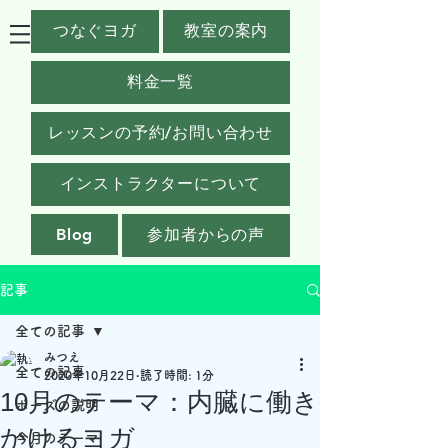
つなぐヨガ
教室の案内
料金一覧
レッスンの予約/お問い合わせ
インストラクターについて
Blog
参加者からの声
記事
全ての記事
みつえ
全ての記事
2020年10月22日
読了時間: 1分
10月のテーマ：内臓に働き
ポーズの説明
かけるヨガ
今月のテーマ