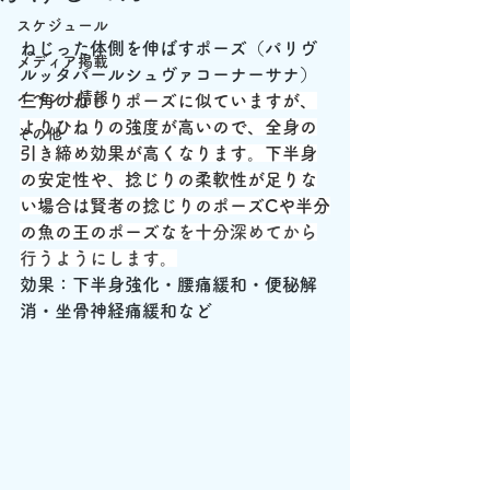
スケジュール
ねじった体側を伸ばすポーズ（パリヴ
メディア掲載
ルッタパールシュヴァコーナーサナ）
イベント情報
三角のねじりポーズに似ていますが、
よりひねりの強度が高いので、全身の
その他
引き締め効果が高くなります。下半身
の安定性や、捻じりの柔軟性が足りな
い場合は賢者の捻じりのポーズCや半分
の魚の王のポーズな
を十分深めてから
行うようにします。
効果：下半身強化・腰痛緩和・便秘解
消・坐骨神経痛緩和など