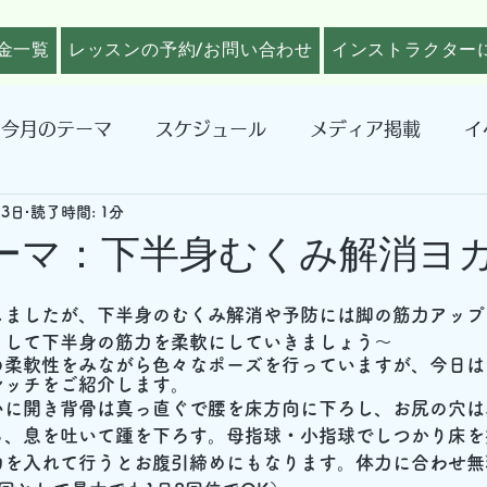
金一覧
レッスンの予約/お問い合わせ
インストラクター
今月のテーマ
スケジュール
メディア掲載
イ
月3日
読了時間: 1分
テーマ：下半身むくみ解消ヨ
しましたが、下半身のむくみ解消や予防には脚の筋力アップ
くして下半身の筋力を柔軟にしていきましょう～
の柔軟性をみながら色々なポーズを行っていますが、今日は
レッチをご紹介します。
いに開き背骨は真っ直ぐで腰を床方向に下ろし、お尻の穴は
る、息を吐いて踵を下ろす。母指球・小指球でしつかり床を
力を入れて行うとお腹引締めにもなります。体力に合わせ無