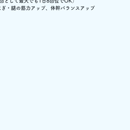
回として最大でも1日8回位でOK）
はぎ・腿の筋力アップ、体幹バランスアップ