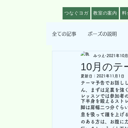
つなぐヨガ
教室の案内
料
全ての記事
ポーズの説明
みつえ
2021年10
その他
10月の
更新日：
2021年11月1日
テーマ予告でお話し
ん、まずは足裏を強
レッスンでは参加者
下半身を鍛えるスト
脚は肩幅二つ分ぐら
息を吸って踵を上げ
のある方は、お腹に