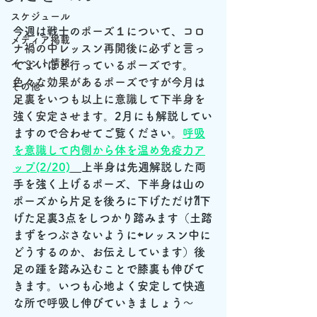
スケジュール
今週は戦士の
ポーズ１について、コロ
メディア掲載
ナ禍の中レッスン再開後に必ずと言っ
イベント情報
てよいほど行っているポーズです。
色々な効果があるポーズですが今月は
その他
足裏をいつも以上に意識して下半身を
強く安定させます。
2月にも解説してい
ますので合わせてご覧ください。
呼吸
を意識して内側から体を温め免疫力ア
ップ(2/20)
上半身は先週解説した両
手を強く上げるポーズ、下半身は山の
ポーズから片足を後ろに下げただけ⁈下
げた足裏3点をしつかり踏みます（土踏
まずをつぶさないように⇦レッスン中に
どうするのか、お伝えしています）後
足の踵を踏み込むことで膝裏も伸びて
きます。いつも心地よく安定して快適
な所で呼吸し伸びていきましょう～