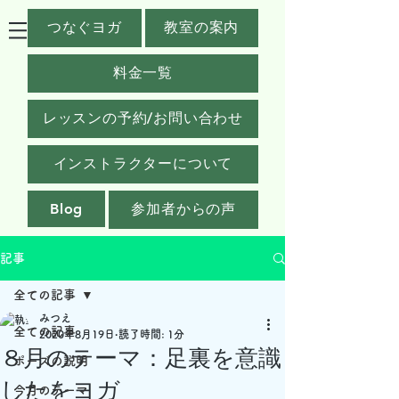
つなぐヨガ
教室の案内
料金一覧
レッスンの予約/お問い合わせ
インストラクターについて
Blog
参加者からの声
記事
全ての記事
みつえ
全ての記事
2020年8月19日
読了時間: 1分
８月のテーマ：足裏を意識
ポーズの説明
したをヨガ
今月のテーマ