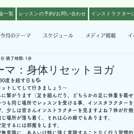
金一覧
レッスンの予約/お問い合わせ
インストラクター
今月のテーマ
スケジュール
メディア掲載
イ
3日
読了時間: 1分
ーマ：身体リセットヨガ
30度を超す日も💦
セットしてして行きましょう～
みに繋がります（足を組んだり、どちらかの足に体重を載せ
いつも同じ場所でレッスンを受ける事、インスタラクターを
が、少しは皆さんインストラクターを見ますよね？体が片側
同じ場所が落ち着く、それは心の癖でもあります。
安定するには邪魔をします。
が無意識に、あるいは特に強く意識することなく行う習慣的