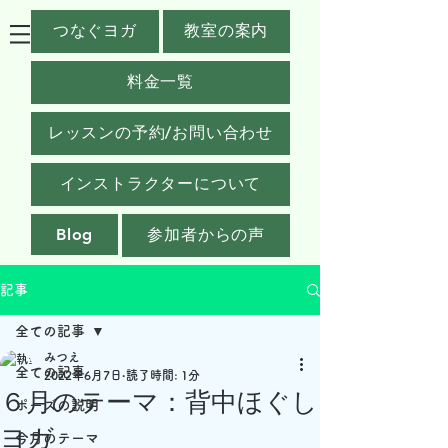
つなぐヨガ
教室の案内
料金一覧
レッスンの予約/お問い合わせ
インストラクターについて
Blog
参加者からの声
記事
全ての記事
みつえ
全ての記事
2022年6月7日
読了時間: 1分
６月のテーマ：背中ほぐし
ポーズの説明
ヨガ
今月のテーマ