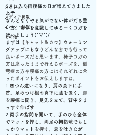
6月に入り雨模様の日が増えてきました
スケジュール
ね☂
メディア掲載
なんとなくやる気がでない体がだる重
イベント情報
い方、背骨を意識してゆるーくヨガを
行いましょう(^▽^)/
その他
まずは
【キャット＆カウ】
ウォーミン
グアップにもなり
どんな方でも行って
良いポーズだと思います。椅子ヨガの
方は座ったままで行えるポーズを、側
弯症の方や腰痛の方にはそれぞれに合
ったポイントをお伝えしますね。
1.四つん這いになり、肩の真下に手
首、足のつけ根の真下に膝を置く、脚
を腰幅に開き、足先を立て、背中をま
っすぐ伸ばす
2.
両手の指間を開いて、手のひら全体
でマットを押し、両足の拇指球でもし
っかりマットを押す。息を吐きなが