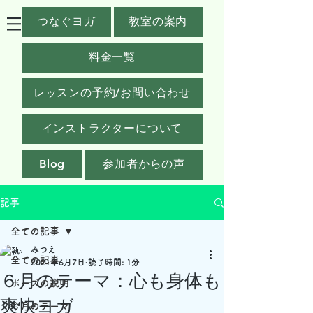
つなぐヨガ
教室の案内
料金一覧
レッスンの予約/お問い合わせ
インストラクターについて
Blog
参加者からの声
記事
全ての記事
みつえ
全ての記事
2021年6月7日
読了時間: 1分
６月のテーマ：心も身体も
ポーズの説明
爽快ヨガ
今月のテーマ