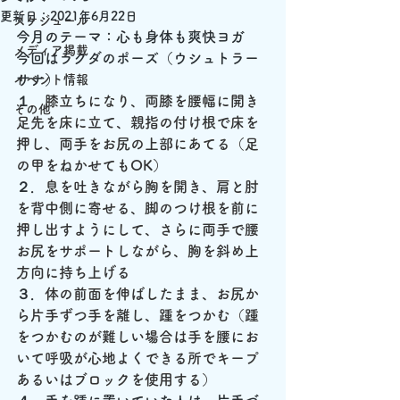
更新日：
2021年6月22日
スケジュール
今月のテーマ：心も身体も爽快ヨガ
メディア掲載
今回はラクダのポーズ（ウシュトラー
サナ）
イベント情報
１．
膝立ちになり、両膝を腰幅に開き
その他
足先を床に立て、親指の付け根で床を
押し、両手をお尻の上部にあてる（足
の甲をねかせてもOK）
２．
息を吐きながら胸を開き、肩と肘
を背中側に寄せる、脚のつけ根を前に
押し出すようにして、さらに両手で腰
お尻をサポートしながら、胸を斜め上
方向に持ち上げる
３．
体の前面を伸ばしたまま、お尻か
ら片手ずつ手を離し、踵をつかむ（踵
をつかむのが難しい場合は手を腰にお
いて呼吸が心地よくできる所でキープ
あるいはブロックを使用する）