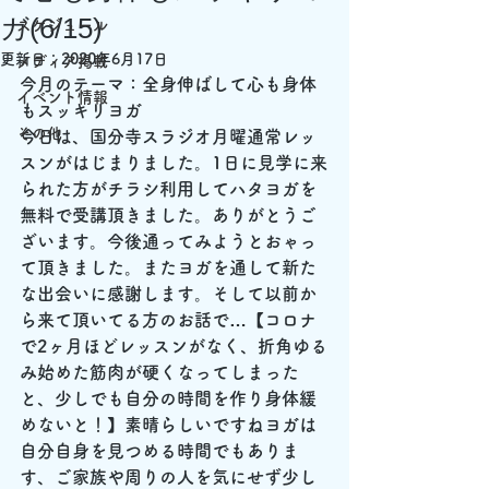
ガ(6/15)
スケジュール
更新日：
2020年6月17日
メディア掲載
今月のテーマ：全身伸ばして心も身体
イベント情報
もスッキリヨガ
その他
今日は、国分寺スラジオ月曜通常レッ
スンがはじまりました。1日に見学に来
られた方がチラシ利用してハタヨガを
無料で受講頂きました。ありがとうご
ざいます。今後通ってみようとおゃっ
て頂きました。またヨガを通して新た
な出会いに感謝します。そして以前か
ら来て頂いてる方のお話で…【コロナ
で2ヶ月ほどレッスンがなく、折角ゆる
み始めた筋肉が硬くなってしまった
と、少しでも自分の時間を作り身体緩
めないと！】素晴らしいですねヨガは
自分自身を見つめる時間でもありま
す、ご家族や周りの人を気にせず少し