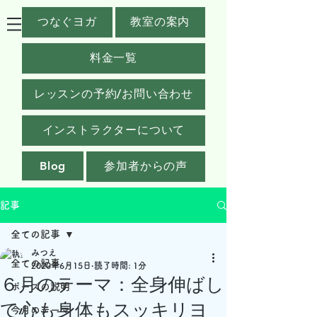
つなぐヨガ
教室の案内
料金一覧
レッスンの予約/お問い合わせ
インストラクターについて
Blog
参加者からの声
記事
全ての記事
みつえ
全ての記事
2020年6月15日
読了時間: 1分
６月のテーマ：全身伸ばし
ポーズの説明
て心も身体もスッキリヨ
今月のテーマ