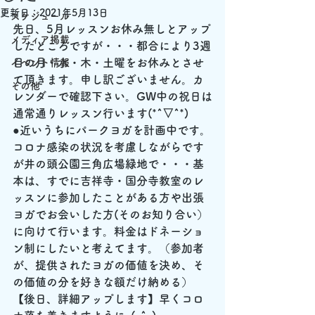
更新日：
2021年5月13日
スケジュール
先日、5月レッスンお休み無しとアップ
メディア掲載
したところですが・・・都合により3週
目の月・水・木・土曜をお休みとさせ
イベント情報
て頂きます。申し訳ございません。カ
その他
レンダーで確認下さい。GW中の祝日は
通常通りレッスン行います(*^▽^*)
●近いうちにパークヨガを計画中です。
コロナ感染の状況を考慮しながらです
が井の頭公園三角広場緑地で・・・基
本は、すでに吉祥寺・国分寺教室のレ
ッスンに参加したことがある方や出張
ヨガでお会いした方(そのお知り合い）
に向けて行います。
料金はドネーショ
ン制にしたいと考えてます。（参加者
が、提供されたヨガの
価値
を決め、そ
の
価値
の分を好きな額だけ納める）
【後日、詳細アップします】早くコロ