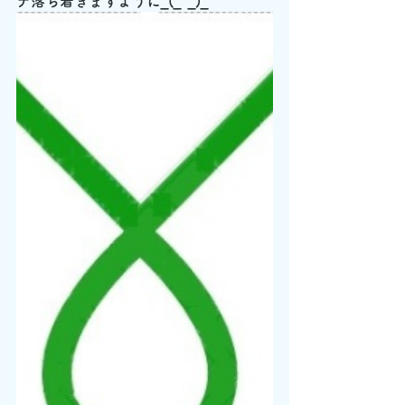
ナ落ち着きますように_(_^_)_