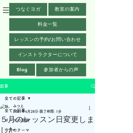
つなぐヨガ
教室の案内
料金一覧
レッスンの予約/お問い合わせ
インストラクターについて
Blog
参加者からの声
記事
全ての記事
みつえ
全ての記事
2021年4月28日
読了時間: 1分
５月のレッスン日変更しま
ポーズの説明
した
今月のテーマ