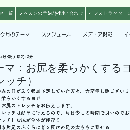
金一覧
レッスンの予約/お問い合わせ
インストラクター
今月のテーマ
スケジュール
メディア掲載
イ
13日
読了時間: 2分
ーマ：お尻を柔らかくするヨ
レッチ）
休みの日があり参加予定していた方々、大変申し訳ございま
を柔らかくするヨガ
るお尻ストレッチをお伝えします。
トレッチは簡単に行えるので、毎日少しの時間で良いのでお
レッチ】お尻が全体が伸びる
開き片足のふくらはぎを反対の足の太ももに乗せる