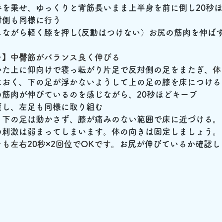
手を乗せ、ゆっくりと背筋長いまま上半身を前に倒し20秒
対側も同様に行う
しながら軽く膝を押し(反動はつけない）お尻の筋肉を伸ば
チ】中臀筋がバランス良く伸びる
いた上に仰向けで寝っ転がり片足で反対側の足をまたぎ、
体
におく、下の足が浮かないようして上の足の膝を床につける
筋肉が伸びているのを感じながら、20秒ほどキープ
戻し、左足も同様に取り組む
、下の足は動かさず、膝が痛みのない範囲で床に近づける。
の刺激は弱まってしまいます。体の向きは固定しましょう。
も左右20秒×2回位でOKです
。お尻が伸びているか確認し