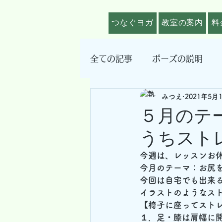
つなぐヨガ
教室の案内
料
全ての記事
ポーズの説明
みつえ
2021年5月
その他
５月のテ
うちスト
今週は、レッスンお
今月のテーマ：お尻
今回は自宅でも出来
イラストのようなス
【椅子に座ってスト
１．足・膝は肩幅に