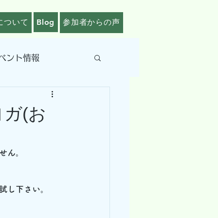
について
Blog
参加者からの声
ベント情報
ガ(お
せん。
試し下さい。