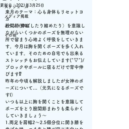
更新日：
2021年3月25日
スケジュール
来月のテーマ：心も身体もリセットヨ
メディア掲載
ガ
股関節(伸ばしたり縮めたり）を意識し
イベント情報
ながらいくつかのポーズを無理のない
その他
所で留まり心地よく呼吸をしていきま
す。今月は胸を開くポーズを多く入れ
ています。そのための自宅でも出来る
ストレッチもお伝えしています(^▽^)/
ブロックやポールに寝るだけで背中伸
びます⁉
昨年の今頃も解説しましたが女神のポ
ーズについて…（元気になるポーズで
す❕）
いつも以上に胸を開くことを意識して
ポーズをとり股関節まわりも柔らかく
していきましょう～
1.両足を肩幅2～2.5個分位に開き膝を