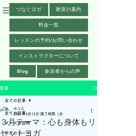
つなぐヨガ
教室の案内
料金一覧
レッスンの予約/お問い合わせ
インストラクターについて
Blog
参加者からの声
記事
全ての記事
みつえ
全ての記事
2021年3月15日
読了時間: 1分
３月テーマ：心も身体もリ
ポーズの説明
セットヨガ
今月のテーマ