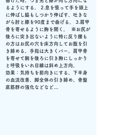
曲げた時、つま先と膝が同じ方向にな
るようにする。 2.息を吸って手を頭上
に伸ばし脇もしつかり伸ばす、吐きな
がら肘と膝を90度まで曲げる。 3.肩甲
骨を寄せるように胸を開く。  ※お尻が
後ろに突き出ないように特に反り腰も
の方はお尻の穴を床方向してお腹を引
き締める、手指は大きくパー、肩甲骨
を寄せて腕を後ろに引き胸にしっかり
と呼吸をいれ目線は斜め上方向。
効果：気持ちを前向きにする、下半身
の血流改善、脚全体の引き締め、骨盤
底筋群の強化などなど…