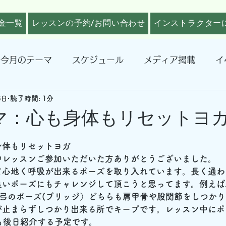
金一覧
レッスンの予約/お問い合わせ
インストラクター
今月のテーマ
スケジュール
メディア掲載
イ
8日
読了時間: 1分
マ：心も身体もリセットヨ
身体もリセットヨガ
中レッスンご参加いただいた方ありがとうございました。
て心地く呼吸が出来るポーズを取り入れています。長く通わ
良いポーズにもチャレンジして頂こうと思ってます。例えば
の弓のポーズ(ブリッジ）どちらも肩甲骨や股関節をしつか
が止まらずしつかり出来る所でキープです。レッスン中にポ
でも後日紹介する予定です。