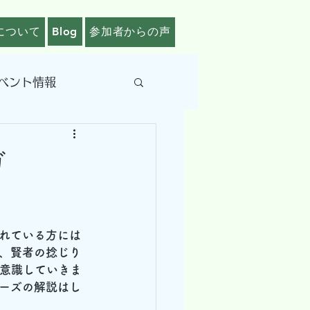
について
Blog
参加者からの声
ベント情報
ガ
れている方には
、賢者の捻じり
り意識していきま
ーズの解説はし