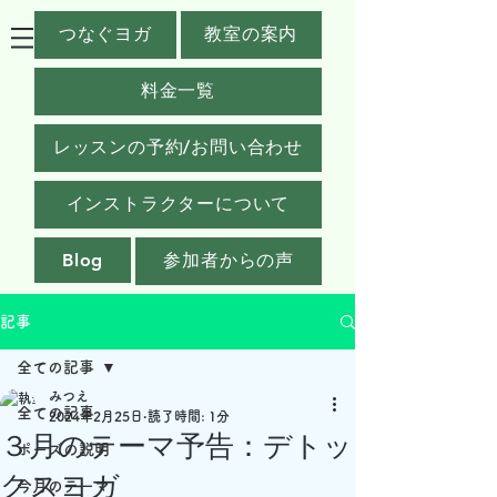
つなぐヨガ
教室の案内
料金一覧
レッスンの予約/お問い合わせ
インストラクターについて
Blog
参加者からの声
記事
全ての記事
みつえ
全ての記事
2024年2月25日
読了時間: 1分
３月のテーマ予告：デトッ
ポーズの説明
クスヨガ
今月のテーマ