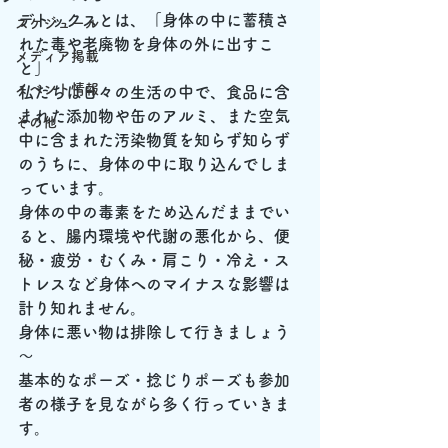
デトックスとは、「身体の中に蓄積さ
スケジュール
れた毒や老廃物を身体の外に出すこ
メディア掲載
と」
イベント情報
私たちは日々の生活の中で、食品に含
まれた添加物や缶のアルミ、また空気
その他
中に含まれた汚染物質を知らず知らず
のうちに、身体の中に取り込んでしま
っています。
身体の中の毒素をため込んだままでい
ると、腸内環境や代謝の悪化から、便
秘・疲労・むくみ・肩こり・冷え・ス
トレスなど身体へのマイナスな影響は
計り知れません。
身体に悪い物は排除して行きましょう
～
基本的なポーズ・捻じりポーズも参加
者の様子を見ながら多く行っていきま
す。