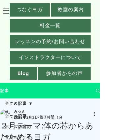
つなぐヨガ
教室の案内
料金一覧
レッスンの予約/お問い合わせ
インストラクターについて
Blog
参加者からの声
記事
全ての記事
みつえ
全ての記事
2023年2月3日
読了時間: 1分
２月テーマ:体の芯からあ
ポーズの説明
たためるヨガ
今月のテーマ