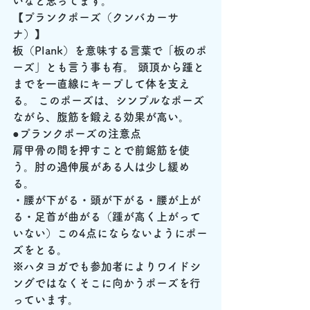
いなと思ってます。
【プランクポーズ（クンバカーサ
ナ）】
板（Plank）を意味する言葉で「板のポ
ーズ」とも言う事も有。 頭頂から踵と
までを一直線にキープして体を支え
る。 このポーズは、シンプルなポーズ
ながら、腹筋を鍛える効果が高い。
●
プランクポーズ
の注意点
肩甲骨の間を押すことで前鋸筋を使
う。肘の過伸展がある人は少し緩め
る。
・腰が下がる・頭が下がる・腰が上が
る・足首が曲がる（踵が高く上がって
いない）この4点にならないようにポー
ズをとる。
※ハタヨガでも参加者によりワイドシ
ングではなくそこに向かうポーズを行
っています。