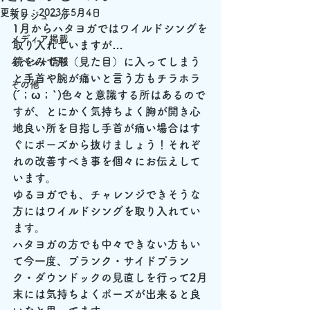
更新日：
2023年5月4日
スケジュール
1月からハタヨガではワイルドシングを
メディア掲載
取り入れていますが…
鏡をみて形（見た目）に入ってしまう
イベント情報
と手首や腕が痛いと言う方もチラホラ
その他
(´；ω；`)色々と意識する所はあるので
すが、とにかく気持ちよく胸が開き心
地良い所を目指し手首が痛い場合はす
ぐにポーズから抜けましょう！それぞ
れの改善すべき事を個々にお伝えして
います。
ゆるヨガでも、チャレンジできそうな
方にはワイルドシングを取り入れてい
ます。
ハタヨガの方でも中々できない方もい
て今一度、プランク・サイドプラン
ク・ダウンドックの見直しを行って2月
末には気持ちよくポーズが出来ると良