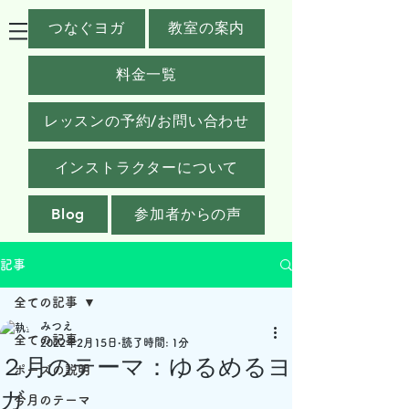
つなぐヨガ
教室の案内
料金一覧
レッスンの予約/お問い合わせ
インストラクターについて
Blog
参加者からの声
記事
全ての記事
みつえ
全ての記事
2022年2月15日
読了時間: 1分
２月のテーマ：ゆるめるヨ
ポーズの説明
ガ
今月のテーマ