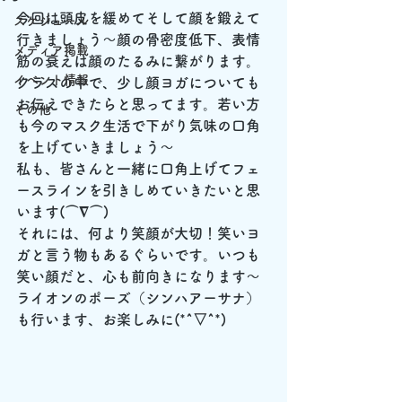
今回は頭皮を緩めてそして顔を鍛えて
スケジュール
行きましょう～顔の骨密度低下、表情
メディア掲載
筋の衰えは顔のたるみに繋がります。
イベント情報
クラスの中で、少し顔ヨガについても
お伝えできたらと思ってます。若い方
その他
も今のマスク生活で下がり気味の口角
を上げていきましょう～
私も、皆さんと一緒に口角上げてフェ
ースラインを引きしめていきたいと思
います(⌒∇⌒)
それには、何より笑顔が大切！笑いヨ
ガと言う物もあるぐらいです。いつも
笑い顔だと、心も前向きになります～
ライオンのポーズ（シンハアーサナ）
も行います、お楽しみに(*^▽^*)