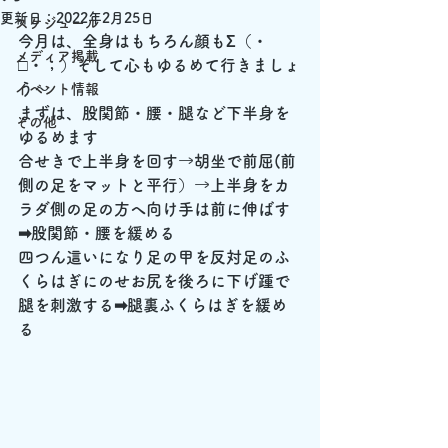
更新日：
2022年2月25日
スケジュール
今月は、全身はもちろん顔もΣ（・
メディア掲載
□・；）そして心もゆるめて行きましょ
う～
イベント情報
まずは、股関節・腰・腿など下半身を
その他
ゆるめます
合せきで上半身を回す→胡坐で前屈(前
側の足をマットと平行）→上半身をカ
ラダ側の足の方へ向け手は前に伸ばす
➡股関節・腰を緩める
四つん這いになり足の甲を反対足のふ
くらはぎにのせお尻を後ろに下げ踵で
腿を刺激する➡腿裏ふくらはぎを緩め
る