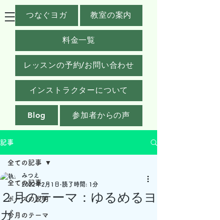
つなぐヨガ
教室の案内
料金一覧
レッスンの予約/お問い合わせ
インストラクターについて
Blog
参加者からの声
記事
全ての記事
みつえ
全ての記事
2022年2月1日
読了時間: 1分
２月のテーマ：ゆるめるヨ
ポーズの説明
ガ
今月のテーマ