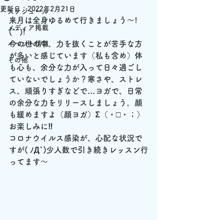
更新日：
2022年2月21日
スケジュール
来月は全身ゆるめて行きましょう～!
メディア掲載
(^^)!
今の世の中、力を抜くことが苦手な方
イベント情報
が多いと感じています（私も含め）体
その他
も心も、余分な力が入って日々過ごし
ていないでしょうか？寒さや、ストレ
ス、頑張りすぎなどで…ヨガで、日常
の余分な力をリリースしましょう。顔
も緩めますよ（顔ヨガ）Σ（・□・；）
お楽しみに‼
コロナウイルス感染が、心配な状況で
すが( ﾉД`)少人数で引き続きレッスン行
ってます～