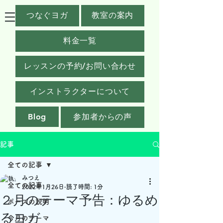
つなぐヨガ
教室の案内
料金一覧
レッスンの予約/お問い合わせ
インストラクターについて
Blog
参加者からの声
記事
全ての記事
みつえ
全ての記事
2022年1月26日
読了時間: 1分
２月のテーマ予告：ゆるめ
ポーズの説明
るヨガ
今月のテーマ