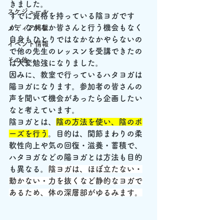
きました。
スケジュール
すでに資格を持っている陰ヨガです
が、なかなか皆さんと行う機会もなく
メディア掲載
自身もひとりではなかなかやらないの
イベント情報
で他の先生のレッスンを受講できたの
その他
は大変勉強になりました。
因みに、教室で行っているハタヨガは
陽ヨガになります。参加者の皆さんの
声を聞いて機会があったら企画したい
なと考えています。
陰ヨガとは、
陰の方法を使い、陰のポ
ーズを行う
。目的は、関節まわりの柔
軟性向上や気の回復・滋養・蓄積で、
ハタヨガなどの陽ヨガとは方法も目的
も異なる。
陰ヨガは、ほぼ立たない・
動かない・力を抜くなど静的なヨガで
あるため、体の深層部がゆるみます。