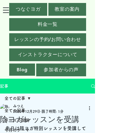
つなぐヨガ
教室の案内
料金一覧
レッスンの予約/お問い合わせ
インストラクターについて
Blog
参加者からの声
記事
全ての記事
みつえ
全ての記事
2020年12月29日
読了時間: 1分
陰ヨガレッスンを受講
ポーズの説明
先日は陰ヨガ特別レッスンを受講して
今月のテーマ