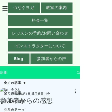
つなぐヨガ
教室の案内
料金一覧
レッスンの予約/お問い合わせ
インストラクターについて
Blog
参加者からの声
記事
全ての記事
みつえ
全ての記事
2025年4月1日
読了時間: 1分
参加者からの感想
ポーズの説明
今月のテーマ