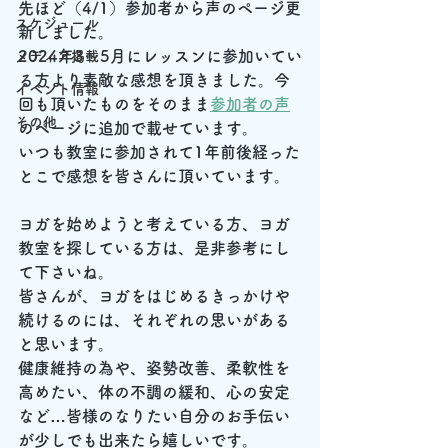
先ほど（4/1）参加者から声のページ更
スケジュール
新しました。
2024年3～5月にレッスンに参加いてい
メディア掲載
る方より素敵な感想を頂きました。今
イベント情報
回も頂いたものをそのまま
参加者の声
その他
のページに追加で載せています。
いつも教室に参加されて1年前後経った
とこで感想を皆さんに頂いています。
ヨガを始めようと考えている方、ヨガ
教室を探している方は、是非参考にし
て下さいね。
皆さんが、ヨガをはじめるきっかけや
続けるのには、それぞれの思いがある
と思います。
健康維持の為や、姿勢改善、柔軟性を
高めたい、体の不調の緩和、心の安定
など…皆様のなりたい自分のお手伝い
が少しでも出来たら嬉しいです。