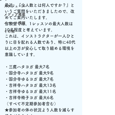
最近、『少人数とは何人ですか？』と
スケジュール
いうご質問をいただきましたので、改
メディア掲載
めてご案内いたします。
イベント情報
当教室では、1レッスンの最大人数は
10名程度と考えています。
その他
これは、インストラクターが一人ひと
りに目を配れる人数であり、特に40代
以上の方が安心して取り組める環境を
意識しています。
・三鷹ハタヨガ 最大7名
・国分寺ハタヨガ 最大9名
・国分寺ゆるヨガ 最大7名
・吉祥寺ハタヨガ 最大13名
・吉祥寺ゆるヨガ 最大11名
・吉祥寺椅子ヨガ 最大6名
（すべて不定期参加者含む）
★参加者の体の状況より人数を減らす