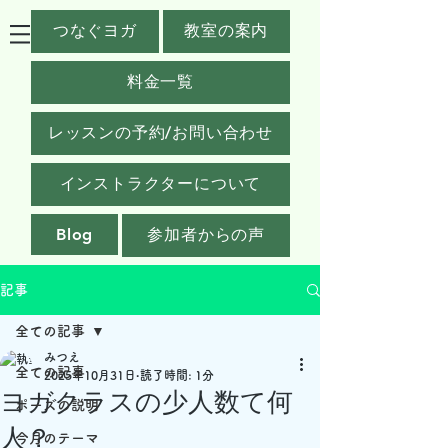
つなぐヨガ
教室の案内
料金一覧
レッスンの予約/お問い合わせ
インストラクターについて
Blog
参加者からの声
記事
全ての記事
みつえ
全ての記事
2025年10月31日
読了時間: 1分
ヨガクラスの少人数て何
ポーズの説明
人？
今月のテーマ