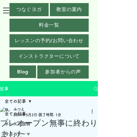
つなぐヨガ
教室の案内
料金一覧
レッスンの予約/お問い合わせ
インストラクターについて
Blog
参加者からの声
記事
全ての記事
みつえ
全ての記事
2019年5月2日
読了時間: 1分
プレオープン無事に終わり
ポーズの説明
ました
今月のテーマ