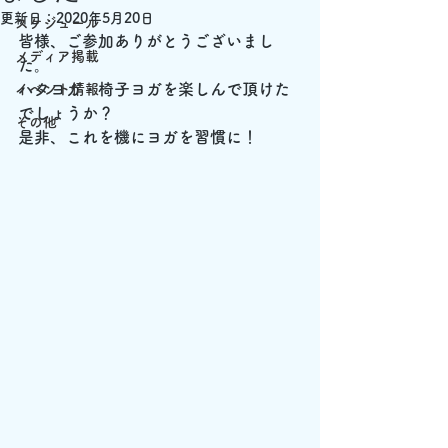
更新日：
2020年5月20日
スケジュール
皆様、ご参加ありがとうございまし
メディア掲載
た。
ハタヨガ・椅子ヨガを楽しんで頂けた
イベント情報
でしょうか？
その他
是非、これを機にヨガを習慣に！