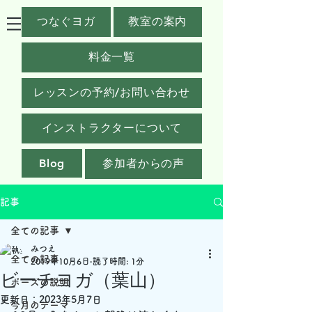
つなぐヨガ
教室の案内
料金一覧
レッスンの予約/お問い合わせ
インストラクターについて
Blog
参加者からの声
記事
全ての記事
みつえ
全ての記事
2019年10月6日
読了時間: 1分
ビーチヨガ（葉山）
ポーズの説明
更新日：
2023年5月7日
今月のテーマ