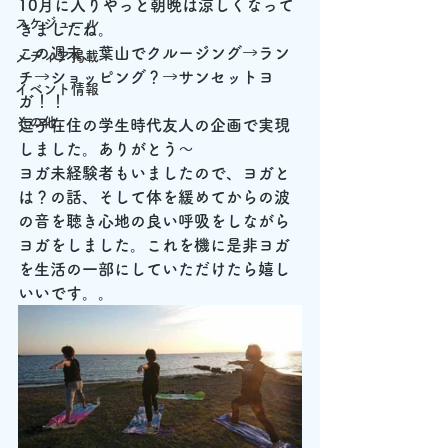
10月に入りやっと朝晩は涼しくなって
スケジュール
きましたね。
この週末、葉山でクルージング→ラン
メディア掲載
チ→ショッピング？→サンセットヨ
イベント情報
ガ！！
その他
逗子在住の学生時代友人の企画で実現
しました。ありがとう～
ヨガ未経験者もいましたので、ヨガと
は？の話、そして体を緩めてからの波
の音を聴き心地の良い呼吸をしながら
ヨガをしました。これを機に是非ヨガ
を生活の一部にしていただけたら嬉し
いいです。。