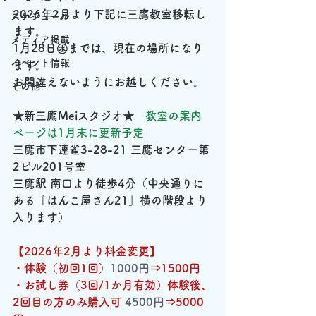
2026年2月より下記に三鷹教室移転し
スケジュール
ます。
メディア掲載
1月28日㊌までは、現在の場所になり
イベント情報
ます。
お間違えないようにお越しください。
その他
★新三鷹Meiスタジオ★　
教室の案内 
ページは1月末に更新予定
三鷹市下連雀3-28-21 三鷹センター第
2ビル201号室
三鷹駅 南口より徒歩4分（中央通りに
ある「はんこ屋さん21」横の階段より
入ります）
【2026年2月より料金変更】
・体験（初回1回）
1000円
⇒1500円
・お試し券（3回/1か月有効）体験後、
2回目の方のみ購入可 
4500円
⇒5000