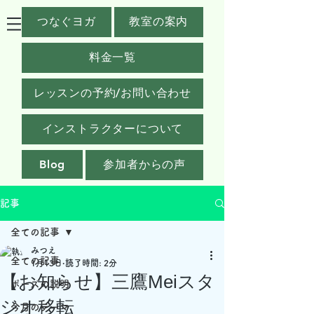
つなぐヨガ
教室の案内
料金一覧
レッスンの予約/お問い合わせ
インストラクターについて
Blog
参加者からの声
記事
全ての記事
みつえ
全ての記事
1月13日
読了時間: 2分
【お知らせ】三鷹Meiスタ
ポーズの説明
ジオ移転
今月のテーマ