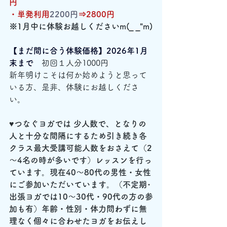
円
・単発利用
2200円
⇒2800円
※1月中に体験お越しくださいm(_ _"m)
【まだ間に合う体験価格】2026年1月
末まで　
初回１人分1000円
新年明けこそは何か始めようと思って
いる方、是非、体験にお越しくださ
い。
♥つなぐヨガでは 少人数で、となりの
人と十分な間隔にするため引き続き各
クラス最大受講可能人数をおさえて（2
～4名の時が多いです）レッスンを行っ
ています。現在40～80代の男性・女性
にご参加いただいています。（不定期･
出張ヨガでは10～30代・90代の方の参
加も有）年齢・性別・体力問わずに無
理なく個々に合わせたヨガをお伝えし